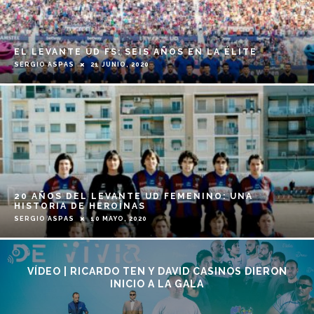
EL LEVANTE UD FS: SEIS AÑOS EN LA ÉLITE
21 JUNIO, 2020
SERGIO ASPAS
20 AÑOS DEL LEVANTE UD FEMENINO: UNA
HISTORIA DE HEROÍNAS
10 MAYO, 2020
SERGIO ASPAS
VÍDEO | RICARDO TEN Y DAVID CASINOS DIERON
INICIO A LA GALA